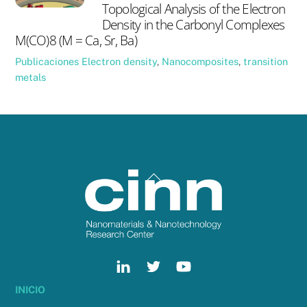
Topological Analysis of the Electron
Density in the Carbonyl Complexes
M(CO)8 (M = Ca, Sr, Ba)
Publicaciones
Electron density
,
Nanocomposites
,
transition
metals
Back
To
Top
INICIO