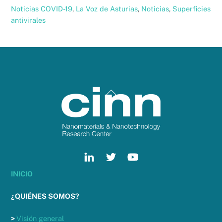
Noticias
COVID-19
,
La Voz de Asturias
,
Noticias
,
Superficies
antivirales
Back
To
Top
INICIO
¿QUIÉNES SOMOS?
>
Visión general