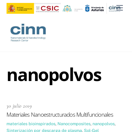
Skip
Men
to
content
nanopolvos
30 julio 2019
Materiales Nanoestructurados Multifuncionales
materiales bioinspirados
,
Nanocomposites
,
nanopolvos
,
Sinterización por descarga de plasma
,
Sol-Gel