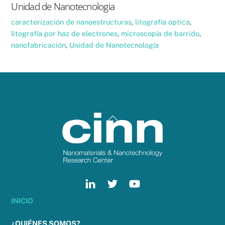
Unidad de Nanotecnologia
caracterización de nanoestructuras
,
litografía óptica
,
litografía por haz de electrones
,
microscopía de barrido
,
nanofabricación
,
Unidad de Nanotecnología
Back
To
Top
INICIO
¿QUIÉNES SOMOS?