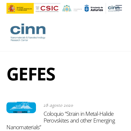
Skip
Men
to
content
GEFES
28 agosto 2020
Coloquio “Strain in Metal-Halide
Perovskites and other Emerging
Nanomaterials”