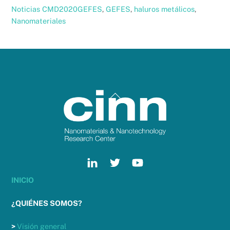
Noticias
CMD2020GEFES
,
GEFES
,
haluros metálicos
,
Nanomateriales
Back
To
Top
INICIO
¿QUIÉNES SOMOS?
>
Visión general