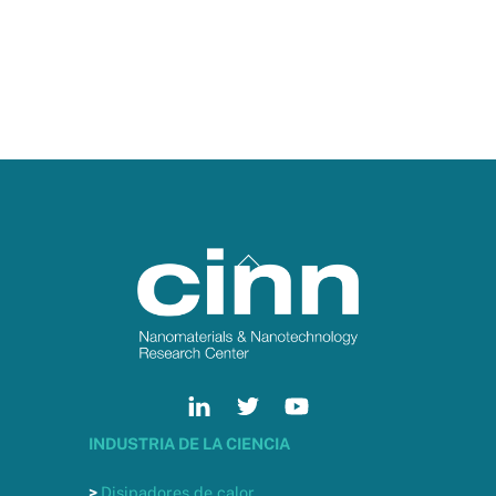
Back
To
Top
INDUSTRIA DE LA CIENCIA
>
Disipadores de calor