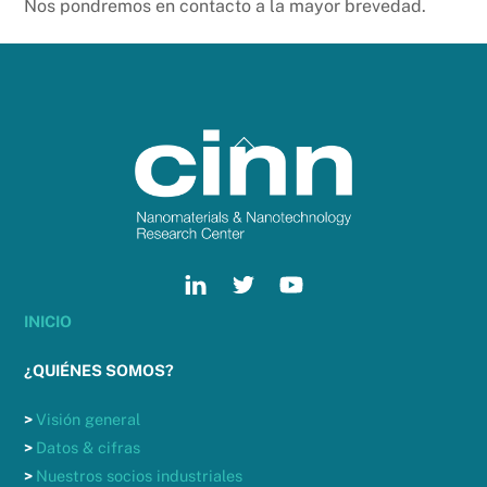
Nos pondremos en contacto a la mayor brevedad.
Back
To
Top
INICIO
¿QUIÉNES SOMOS?
>
Visión general
>
Datos & cifras
>
Nuestros socios industriales