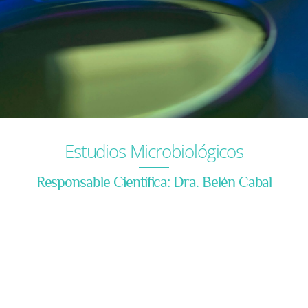
Estudios Microbiológicos
Responsable Científica: Dra. Belén Cabal
El laboratorio de Microbiología del CINN está
especializado en áreas poco convencionales de la
microbiología, como los estudios de eficacia
antimicrobiana de superficies, dispositivos
médicos, plásticos, fibras y tejidos. También lleva
a cabo análisis del poder conservante de