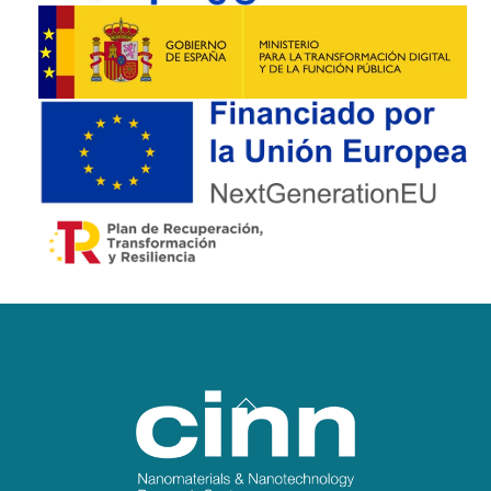
Back
To
Top