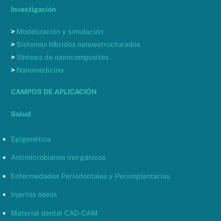
Investigación
>
Modelización y simulación
>
Sistemas híbridos nanoestructurados
>
Síntesis de nanocomposites
>
Nanomedicina
CAMPOS DE APLICACIÓN
Salud
Epigenética
Antimicrobianos inorgánicos
Enfermedades Periodontales y Periimplantarias
Injertos óseos
Material dental CAD-CAM