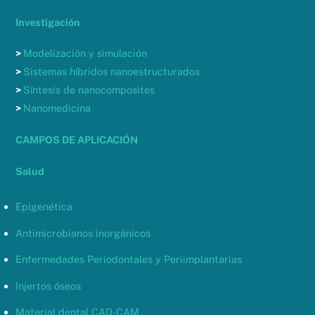
Investigación
>
Modelización y simulación
>
Sistemas híbridos nanoestructurados
>
Síntesis de nanocomposites
>
Nanomedicina
CAMPOS DE APLICACIÓN
Salud
Epigenética
Antimicrobianos inorgánicos
Enfermedades Periodontales y Periimplantarias
Injertos óseos
Material dental CAD-CAM