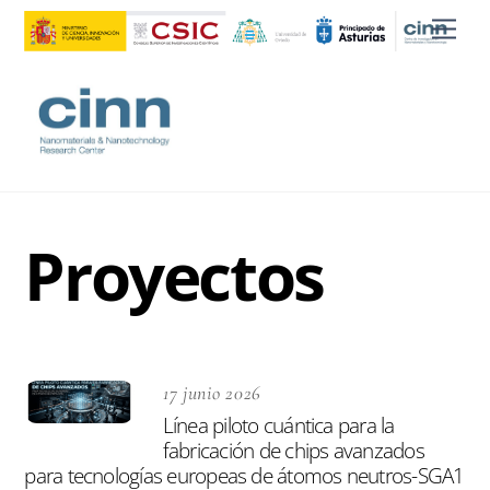
Skip
Men
to
content
Proyectos
17 junio 2026
Línea piloto cuántica para la
fabricación de chips avanzados
para tecnologías europeas de átomos neutros-SGA1